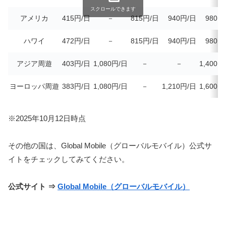
スクロールできます
アメリカ
415円/日
－
815円/日
940円/日
980円
ハワイ
472円/日
－
815円/日
940円/日
980円
アジア周遊
403円/日
1,080円/日
－
－
1,400円
ヨーロッパ周遊
383円/日
1,080円/日
－
1,210円/日
1,600円
※2025年10月12日時点
その他の国は、Global Mobile（グローバルモバイル）公式サ
イトをチェックしてみてください。
公式サイト ⇒
Global Mobile（グローバルモバイル）