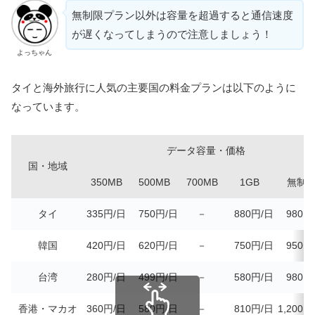
無制限プラン以外は容量を超過すると通信速度
が遅くなってしまうので注意しましょう！
よっちゃん
タイと海外旅行に人気の主要国の料金プランは以下のように
なっています。
データ容量・価格
国・地域
350MB
500MB
700MB
1GB
無制
タイ
335円/日
750円/日
－
880円/日
980円
韓国
420円/日
620円/日
－
750円/日
950円
台湾
280円/日
499円/日
－
580円/日
980円
香港・マカオ
360円/日
580円/日
－
810円/日
1,200円