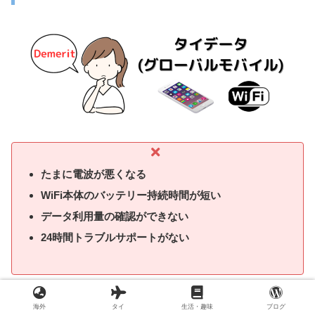
たまに電波が悪くなる
WiFi本体のバッテリー持続時間が短い
データ利用量の確認ができない
24時間トラブルサポートがない
たまに電波が悪くなるという口コミはありましたが、ほとん
海外
タイ
生活・趣味
ブログ